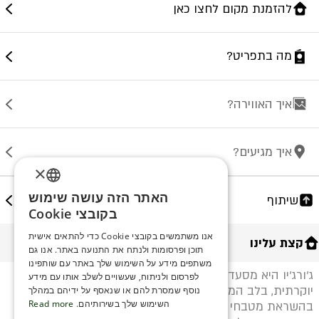
להזמנת מקום לחצו כאן
מה בתפריט?
איך האווירה?
איך מגיעים?
×
האתר הזה עושה שימוש
שיתוף
ENGLISH
בקובצי Cookie
ROMANIAN
אנו משתמשים בקובצי Cookie כדי להתאים אישית
קצת עלינו
תוכן ופרסומות ולנתח את התנועה באתר. אנו גם
SERBIA
משתפים מידע על השימוש שלך באתר עם שותפינו
ג׳ורג׳יו היא מסעדה חלבית כשרה באווירה איטלקית
HEBREW
לפרסום ולניתוח, שעשויים לשלב אותו עם מידע
יוקרתית, בלב המרינה באשקלון. התפריט שלנו נרקם
נוסף שמסרת להם או שנאסף על ידיהם במהלך
RUSSIAN
השימוש שלך בשירותיהם.
Read more
בהשראת מטבחי דרום איטליה, עם דגש על חומרי גלם