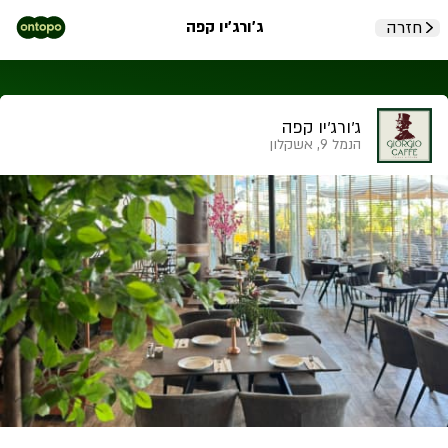
ג'ורג'יו קפה
חזרה
ג'ורג'יו קפה
הנמל 9, אשקלון