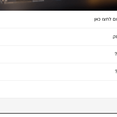
ם לחצו כאן
ק
?