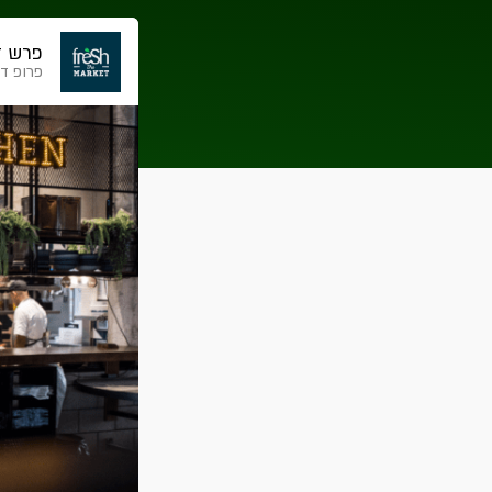
פרש ד
פרופ דן שכ