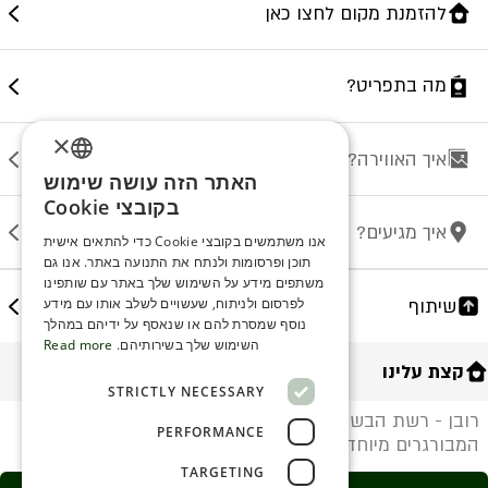
להזמנת מקום לחצו כאן
מה בתפריט?
×
איך האווירה?
האתר הזה עושה שימוש
ENGLISH
בקובצי Cookie
ROMANIAN
איך מגיעים?
אנו משתמשים בקובצי Cookie כדי להתאים אישית
תוכן ופרסומות ולנתח את התנועה באתר. אנו גם
SERBIA
משתפים מידע על השימוש שלך באתר עם שותפינו
HEBREW
שיתוף
לפרסום ולניתוח, שעשויים לשלב אותו עם מידע
נוסף שמסרת להם או שנאסף על ידיהם במהלך
RUSSIAN
השימוש שלך בשירותיהם.
Read more
קצת עלינו
CROATIAN
STRICTLY NECESSARY
SERBIAN-2
רובן - רשת הבשרים המובילה בישראל! המשלבת
PERFORMANCE
המבורגרים מיוחדים לצד בשרים מהמעשנה.
TARGETING