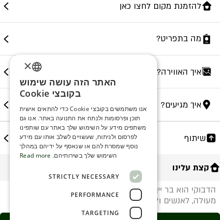
להזמנת מקום לחצו כאן
מה בתפריט?
×
איך האווירה?
האתר הזה עושה שימוש
ENGLISH
בקובצי Cookie
ROMANIAN
איך מגיעים?
אנו משתמשים בקובצי Cookie כדי להתאים אישית
תוכן ופרסומות ולנתח את התנועה באתר. אנו גם
SERBIA
משתפים מידע על השימוש שלך באתר עם שותפינו
HEBREW
שיתוף
לפרסום ולניתוח, שעשויים לשלב אותו עם מידע
נוסף שמסרת להם או שנאסף על ידיהם במהלך
RUSSIAN
השימוש שלך בשירותיהם.
Read more
קצת עלינו
CROATIAN
STRICTLY NECESSARY
SERBIAN-2
הדבוּקי הוא בר יין בנימיני שנולד מאהבה ליין מצוין, אוכל
PERFORMANCE
מעוּלה, לאנשים וליזמות מקומית
TARGETING