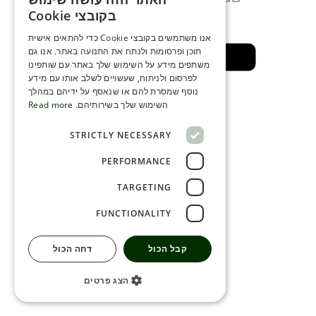
ENGLISH
מספר דקות
בקובצי Cookie
ROMANIAN
אנו משתמשים בקובצי Cookie כדי להתאים אישית
תוכן ופרסומות ולנתח את התנועה באתר. אנו גם
SERBIA
חזרה לאזור בטוח
משתפים מידע על השימוש שלך באתר עם שותפינו
HEBREW
לפרסום ולניתוח, שעשויים לשלב אותו עם מידע
נוסף שמסרת להם או שנאסף על ידיהם במהלך
RUSSIAN
השימוש שלך בשירותיהם.
Read more
CROATIAN
STRICTLY NECESSARY
SERBIAN-2
PERFORMANCE
TARGETING
FUNCTIONALITY
קבל הכול
דחה הכול
הצג פרטים