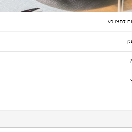
ם לחצו כאן
ק
?