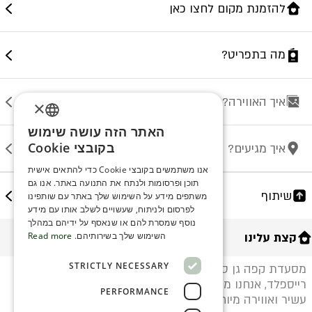
להזמנת מקום לחצו כאן
מה בתפריט?
איך האווירה?
×
האתר הזה עושה שימוש
ENGLISH
בקובצי Cookie
איך מגיעים?
ROMANIAN
אנו משתמשים בקובצי Cookie כדי להתאים אישית
תוכן ופרסומות ולנתח את התנועה באתר. אנו גם
SERBIA
שיתוף
משתפים מידע על השימוש שלך באתר עם שותפינו
HEBREW
לפרסום ולניתוח, שעשויים לשלב אותו עם מידע
נוסף שמסרת להם או שנאסף על ידיהם במהלך
RUSSIAN
קצת עלינו
השימוש שלך בשירותיהם.
Read more
CROATIAN
STRICTLY NECESSARY
מסעדת קפה גן סיפור קרית אונו ממוקמת בלב פארק
SERBIAN-2
רייספלד, אנחנו מזמינים אתכם להנות מתפריט חלבי-דגים
PERFORMANCE
עשיר ואווירה מיוחדת. חניון צמוד.