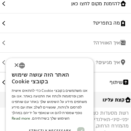
להזמנת מקום לחצו כאן
מה בתפריט?
איך האווירה?
איך מגיעים?
×
האתר הזה עושה שימוש
ENGLISH
בקובצי Cookie
שיתוף
ROMANIAN
אנו משתמשים בקובצי Cookie כדי להתאים אישית
תוכן ופרסומות ולנתח את התנועה באתר. אנו גם
SERBIA
קצת עלינו
משתפים מידע על השימוש שלך באתר עם שותפינו
HEBREW
לפרסום ולניתוח, שעשויים לשלב אותו עם מידע
רשת מסעדות כשרה על טהרת התפריט האסייתי –
נוסף שמסרת להם או שנאסף על ידיהם במהלך
RUSSIAN
השימוש שלך בשירותיהם.
Read more
יפני-סיני-תאילנדי – עם השפעות ממטבחים נוספים
מהמזרח הרחוק. יותר מ-80 מנות שעושות כבוד למקור,
CROATIAN
STRICTLY NECESSARY