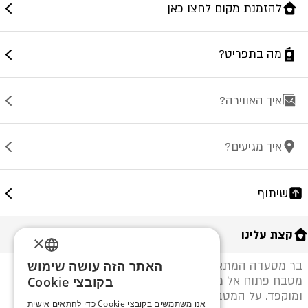
להזמנת מקום לחצו כאן
מה בתפריט?
איך האווירה?
איך מגיעים?
שיתוף
קצת עלינו
×
האתר הזה עושה שימוש
בר מסעדה המתאפיין בחוויית אירוח ייחודית, עיצוב מרהיב,
ENGLISH
מטבח פתוח אל מול נוף עוצר נשימה ושירות איכותי
בקובצי Cookie
ומוקפד. על המטבח מנצח עומר מצליח השף אשר יצר
ROMANIAN
אנו משתמשים בקובצי Cookie כדי להתאים אישית