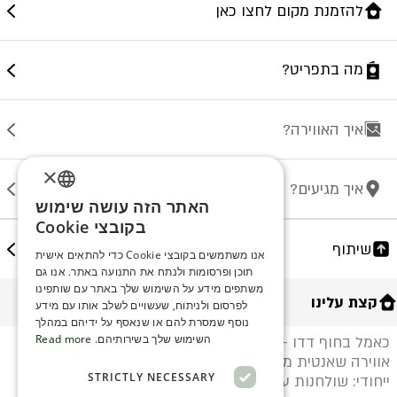
להזמנת מקום לחצו כאן
מה בתפריט?
איך האווירה?
×
איך מגיעים?
האתר הזה עושה שימוש
ENGLISH
בקובצי Cookie
ROMANIAN
שיתוף
אנו משתמשים בקובצי Cookie כדי להתאים אישית
תוכן ופרסומות ולנתח את התנועה באתר. אנו גם
SERBIA
משתפים מידע על השימוש שלך באתר עם שותפינו
קצת עלינו
HEBREW
לפרסום ולניתוח, שעשויים לשלב אותו עם מידע
נוסף שמסרת להם או שנאסף על ידיהם במהלך
RUSSIAN
השימוש שלך בשירותיהם.
Read more
כאמל בחוף דדו - המקום הוותיק ביותר בחיפה מ-1993.
אווירה שאנטית מול הים, מוזיקה מגוונת לכל שעה. עיצוב
CROATIAN
STRICTLY NECESSARY
ייחודי: שולחנות עץ ופינות זולה עם נרגילות. ישיבה על
SERBIAN-2