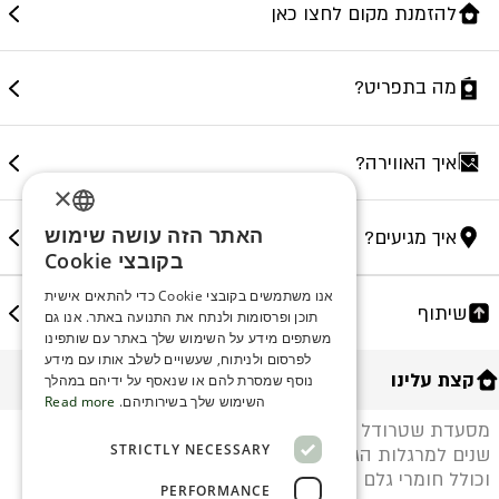
להזמנת מקום לחצו כאן
מה בתפריט?
איך האווירה?
×
האתר הזה עושה שימוש
איך מגיעים?
ENGLISH
בקובצי Cookie
ROMANIAN
אנו משתמשים בקובצי Cookie כדי להתאים אישית
שיתוף
תוכן ופרסומות ולנתח את התנועה באתר. אנו גם
SERBIA
משתפים מידע על השימוש שלך באתר עם שותפינו
HEBREW
לפרסום ולניתוח, שעשויים לשלב אותו עם מידע
קצת עלינו
נוסף שמסרת להם או שנאסף על ידיהם במהלך
RUSSIAN
השימוש שלך בשירותיהם.
Read more
מסעדת שטרודל המושבה שוכנת בבניין טמפלרי בן 150
CROATIAN
STRICTLY NECESSARY
שנים למרגלות הגנים הבהאיים. תפריט המסעדה מדויק
SERBIAN-2
וכולל חומרי גלם טריים ועונתיים המשלבים אוכל ים תיכוני
PERFORMANCE