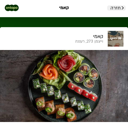
קאמי
חזרה
קאמי
וייצמן 273, רעננה