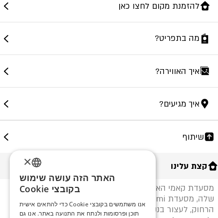
להזמנת מקום לחצו כאן
מה בתפריט?
איך האווירה?
איך מגיעים?
שיתוף
×
קצת עלינו
האתר הזה עושה שימוש
ENGLISH
מסעדת קאמי האסייאתית נחתה ברעננה. בדיוק כמו השם
בקובצי Cookie
שלה, מסעדת Kami מעדיפה להוביל טיול ארוך במזרח
ROMANIAN
אנו משתמשים בקובצי Cookie כדי להתאים אישית
הרחוק, לעצור בנקודות היפות ביותר והטעימות ביותר שלו,
תוכן ופרסומות ולנתח את התנועה באתר. אנו גם
SERBIA