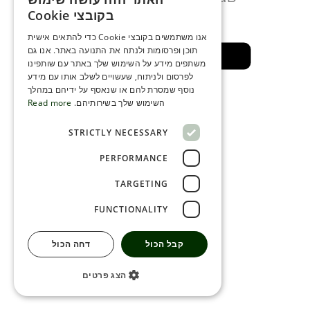
ENGLISH
מספר דקות
בקובצי Cookie
ROMANIAN
אנו משתמשים בקובצי Cookie כדי להתאים אישית
תוכן ופרסומות ולנתח את התנועה באתר. אנו גם
SERBIA
חזרה לאזור בטוח
משתפים מידע על השימוש שלך באתר עם שותפינו
HEBREW
לפרסום ולניתוח, שעשויים לשלב אותו עם מידע
נוסף שמסרת להם או שנאסף על ידיהם במהלך
RUSSIAN
השימוש שלך בשירותיהם.
Read more
CROATIAN
STRICTLY NECESSARY
SERBIAN-2
PERFORMANCE
TARGETING
FUNCTIONALITY
קבל הכול
דחה הכול
הצג פרטים