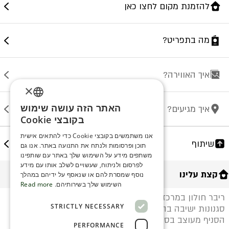
להזמנת מקום לחצו כאן
מה בתפריט?
איך האווירה?
×
האתר הזה עושה שימוש
איך מגיעים?
ENGLISH
בקובצי Cookie
ROMANIAN
אנו משתמשים בקובצי Cookie כדי להתאים אישית
שיתוף
תוכן ופרסומות ולנתח את התנועה באתר. אנו גם
SERBIA
משתפים מידע על השימוש שלך באתר עם שותפינו
HEBREW
לפרסום ולניתוח, שעשויים לשלב אותו עם מידע
קצת עלינו
נוסף שמסרת להם או שנאסף על ידיהם במהלך
RUSSIAN
השימוש שלך בשירותיהם.
Read more
ריבר חולון במרכז עזריאלי החדש מציע מגוון רחב של
CROATIAN
STRICTLY NECESSARY
סגנונות ישיבה בהתאם להעדפת הלקוח, בחוץ/בפנים.
SERBIAN-2
הסניף מעוצב בסגנון עכשווי באווירת פיוז׳ן ומשלב
PERFORMANCE