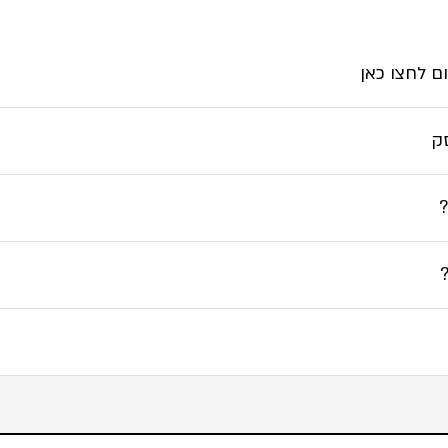
ם לחצו כאן
ק
?