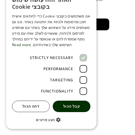
ENGLISH
מספר דקות
בקובצי Cookie
ROMANIAN
אנו משתמשים בקובצי Cookie כדי להתאים אישית
תוכן ופרסומות ולנתח את התנועה באתר. אנו גם
SERBIA
חזרה לאזור בטוח
משתפים מידע על השימוש שלך באתר עם שותפינו
HEBREW
לפרסום ולניתוח, שעשויים לשלב אותו עם מידע
נוסף שמסרת להם או שנאסף על ידיהם במהלך
RUSSIAN
השימוש שלך בשירותיהם.
Read more
CROATIAN
STRICTLY NECESSARY
SERBIAN-2
PERFORMANCE
TARGETING
FUNCTIONALITY
קבל הכול
דחה הכול
הצג פרטים