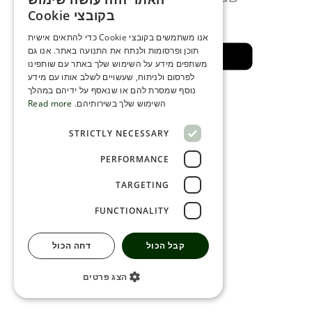
ENGLISH
מספר דקות
בקובצי Cookie
ROMANIAN
אנו משתמשים בקובצי Cookie כדי להתאים אישית
תוכן ופרסומות ולנתח את התנועה באתר. אנו גם
SERBIA
חזרה לאזור בטוח
משתפים מידע על השימוש שלך באתר עם שותפינו
HEBREW
לפרסום ולניתוח, שעשויים לשלב אותו עם מידע
נוסף שמסרת להם או שנאסף על ידיהם במהלך
RUSSIAN
השימוש שלך בשירותיהם.
Read more
CROATIAN
STRICTLY NECESSARY
SERBIAN-2
PERFORMANCE
TARGETING
FUNCTIONALITY
קבל הכול
דחה הכול
הצג פרטים