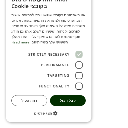
ENGLISH
בקובצי Cookie
ROMANIAN
אנו משתמשים בקובצי Cookie כדי להתאים אישית
תוכן ופרסומות ולנתח את התנועה באתר. אנו גם
SERBIA
משתפים מידע על השימוש שלך באתר עם שותפינו
HEBREW
לפרסום ולניתוח, שעשויים לשלב אותו עם מידע
נוסף שמסרת להם או שנאסף על ידיהם במהלך
RUSSIAN
השימוש שלך בשירותיהם.
Read more
CROATIAN
STRICTLY NECESSARY
SERBIAN-2
PERFORMANCE
TARGETING
FUNCTIONALITY
קבל הכול
דחה הכול
הצג פרטים