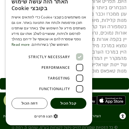
היום. תפריט ארוחת הבוקר מוגש עד השעה 12:30 עם כל
האתר הזה עושה שימוש
ENGLISH
הנבחרים ביותר שלנו - אומלט צרפתי, אגז בנדיקט ופנקייק
בקובצי Cookie
ענן ממכר! וכבר ב13:30 פתוחים לתפריט צהריים המבוסס
ROMANIAN
אנו משתמשים בקובצי Cookie כדי להתאים אישית
מנות קלילות, מיוחדות ושונות מהנוף הירושלמי - מתמרים
תוכן ופרסומות ולנתח את התנועה באתר. אנו גם
SERBIA
בטמפורה ועד קרפ זוסט. בערב האווירה קלילה, צעירה, עם
משתפים מידע על השימוש שלך באתר עם שותפינו
אורות נמוכים, נרות, מוזיקה.. אווירה של יין בסוף יום ארוך.
HEBREW
לפרסום ולניתוח, שעשויים לשלב אותו עם מידע
יין בקפה אורות מעומעמים, אווירה רגועה וערב שבו היין
נוסף שמסרת להם או שנאסף על ידיהם במהלך
RUSSIAN
השימוש שלך בשירותיהם.
Read more
נמצא במרכז. מידי שבוע אנחנו שמים ערב אחד ששם את
היין במרכז הערב לצד מוזיקה חיה, דיג'י, מבחר יינות
CROATIAN
STRICTLY NECESSARY
מהמקרר יין המדהים שלנו שבמכיל בתוכו כ-300 בקבוקים
SERBIAN-2
של יינות ישראליים ועוד כאלה שמויבאים מחול. כל זה לצד
PERFORMANCE
מנות טאפאס מוקפדות עם טוויסט מקומי
TARGETING
דף בית העסק
FUNCTIONALITY
קבל הכול
דחה הכול
הצהרת נגישות
תנאי שימוש
הצהרת פרטיות
הצג פרטים
© כל הזכויות שמורות להייפ ניהול לקוחות בע''מ, שוהם 5, רמת גן