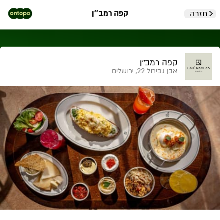
קפה רמב''ן
חזרה
קפה רמב''ן
אבן גבירול 22, ירושלים