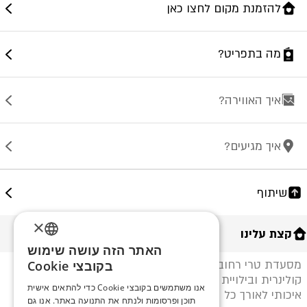
להזמנת מקום לחצו כאן
מה בתפריט?
איך האווירה?
איך מגיעים?
שיתוף
×
קצת עלינו
האתר הזה עושה שימוש
ENGLISH
מסעדת טרי רחובות היא בראסרי מקומי המספק חוויה
בקובצי Cookie
קולינרית ובילויית ברמה אחרת. עם גינה מדהימה ותפריט
ROMANIAN
אנו משתמשים בקובצי Cookie כדי להתאים אישית
איכותי לאורך כל היום שמספק ארוחות בוקר, ערב ויינות.
תוכן ופרסומות ולנתח את התנועה באתר. אנו גם
SERBIA