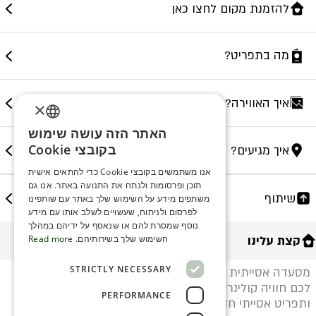
להזמנת מקום לחצו כאן
מה בתפריט?
איך האווירה?
×
האתר הזה עושה שימוש
ENGLISH
בקובצי Cookie
איך מגיעים?
ROMANIAN
אנו משתמשים בקובצי Cookie כדי להתאים אישית
תוכן ופרסומות ולנתח את התנועה באתר. אנו גם
SERBIA
שיתוף
משתפים מידע על השימוש שלך באתר עם שותפינו
HEBREW
לפרסום ולניתוח, שעשויים לשלב אותו עם מידע
נוסף שמסרת להם או שנאסף על ידיהם במהלך
RUSSIAN
קצת עלינו
השימוש שלך בשירותיהם.
Read more
CROATIAN
STRICTLY NECESSARY
מסעדה אסייתית הממוקמת בראשון לציון בקורה מחכה
SERBIAN-2
לכם חוויה קולינרית מושלמת: נוף, בריזה, שירות עם חיוך
PERFORMANCE
ותפריט אסייתי חדשני ויצירתי