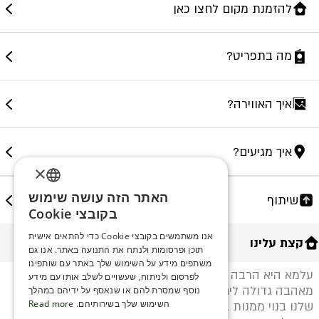
להזמנת מקום לחצו כאן
מה בתפריט?
איך האווירה?
איך מגיעים?
×
האתר הזה עושה שימוש
שיתוף
ENGLISH
בקובצי Cookie
ROMANIAN
אנו משתמשים בקובצי Cookie כדי להתאים אישית
קצת עלינו
תוכן ופרסומות ולנתח את התנועה באתר. אנו גם
SERBIA
משתפים מידע על השימוש שלך באתר עם שותפינו
עלמא היא הרבה יותר ממסעדה - היא חוויה. נולדה
HEBREW
לפרסום ולניתוח, שעשויים לשלב אותו עם מידע
מאהבה גדולה לים, לאוכל טוב ולבילוי עם חברים. התפריט
נוסף שמסרת להם או שנאסף על ידיהם במהלך
RUSSIAN
השימוש שלך בשירותיהם.
Read more
שלנו בנוי ממנות בינוניות לשיתוף, כי הכי כיף לטעום