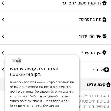
להזמנת מקום לחצו כאן
מה בתפריט?
איך האווירה?
איך מגיעים?
×
האתר הזה עושה שימוש
שיתוף
ENGLISH
בקובצי Cookie
ROMANIAN
אנו משתמשים בקובצי Cookie כדי להתאים אישית
קצת עלינו
תוכן ופרסומות ולנתח את התנועה באתר. אנו גם
SERBIA
משתפים מידע על השימוש שלך באתר עם שותפינו
קאזה דו ברזיל, מסעדת בשרים אילת – מציעה תפריט
HEBREW
לפרסום ולניתוח, שעשויים לשלב אותו עם מידע
בשיטת "אשפטו קוהידו" – "השיפוד הרץ" – נתחי בשר
נוסף שמסרת להם או שנאסף על ידיהם במהלך
RUSSIAN
השימוש שלך בשירותיהם.
Read more
עסיסיים הנפרסים על ידי ה"פסאדורים" היישר מהשיפוד אל