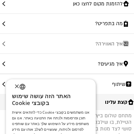
להזמנת מקום לחצו כאן
מה בתפריט?
איך האווירה?
איך מגיעים?
שיתוף
×
האתר הזה עושה שימוש
ENGLISH
קצת עלינו
בקובצי Cookie
ROMANIAN
אנו משתמשים בקובצי Cookie כדי להתאים אישית
מתחם טולום ביץ' אילת – בר מסעדה על חוף במרכז
תוכן ופרסומות ולנתח את התנועה באתר. אנו גם
SERBIA
הטיילת, בו שילבנו עבורכם מסעדת שף איכותית עם מנות
משתפים מידע על השימוש שלך באתר עם שותפינו
סושי לצד מנות בר ,מגוון דגים ובשרים , שני ברים (חיצוני
HEBREW
לפרסום ולניתוח, שעשויים לשלב אותו עם מידע