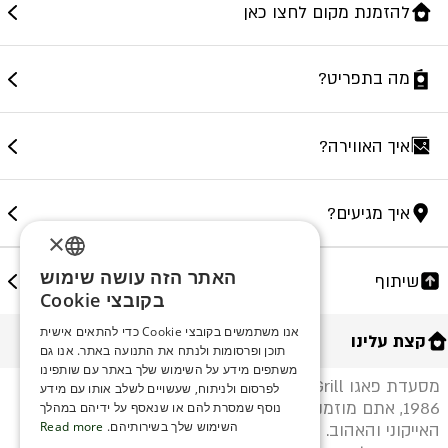
להזמנת מקום לחצו כאן
מה בתפריט?
איך האווירה?
איך מגיעים?
×
האתר הזה עושה שימוש
שיתוף
ENGLISH
בקובצי Cookie
ROMANIAN
אנו משתמשים בקובצי Cookie כדי להתאים אישית
קצת עלינו
תוכן ופרסומות ולנתח את התנועה באתר. אנו גם
SERBIA
משתפים מידע על השימוש שלך באתר עם שותפינו
מסעדת פאגו Fish&Grill הותיקה פתוחה באילת מאז
HEBREW
לפרסום ולניתוח, שעשויים לשלב אותו עם מידע
1986, אתם מוזמנים לחוות את העידן החדש במקום
נוסף שמסרת להם או שנאסף על ידיהם במהלך
RUSSIAN
השימוש שלך בשירותיהם.
Read more
האייקוני והאהוב. במסעדת פאגו Fish&Grill תוכלו להנות