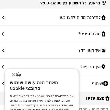
בראנץ' כל השבוע בין 9:00-16:00
להזמנת מקום לחצו כאן
מה בתפריט?
איך האווירה?
איך מגיעים?
×
האתר הזה עושה שימוש
שיתוף
ENGLISH
בקובצי Cookie
ROMANIAN
אנו משתמשים בקובצי Cookie כדי להתאים אישית
קצת עלינו
תוכן ופרסומות ולנתח את התנועה באתר. אנו גם
SERBIA
משתפים מידע על השימוש שלך באתר עם שותפינו
קפה קוקו - החדש של קבוצת לה שוק ממוקם בתוך מלון
HEBREW
לפרסום ולניתוח, שעשויים לשלב אותו עם מידע