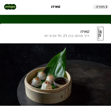
טאיזו
חזרה
טאיזו
דרך מנחם בגין 23, תל אביב-יפו