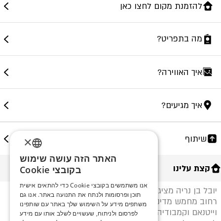
להזמנת מקום לחצו כאן
מה בתפריט?
איך האווירה?
איך מגיעים?
שיתוף
×
האתר הזה עושה שימוש
ENGLISH
קצת עלינו
בקובצי Cookie
ROMANIAN
אנו משתמשים בקובצי Cookie כדי להתאים אישית
יובל בן נריה מציג אינטרפרטציה אישית ומקומית למאכלי
תוכן ופרסומות ולנתח את התנועה באתר. אנו גם
SERBIA
רחוב מחמש מדינות בדרום מזרח אסיה: הודו, סין, תאילנד,
משתפים מידע על השימוש שלך באתר עם שותפינו
וייטנאם וקמבודיה. טרם פתיחת המסעדה יצא בן נריה
HEBREW
לפרסום ולניתוח, שעשויים לשלב אותו עם מידע