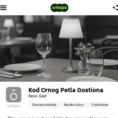
Kod Crnog Petla Gostiona
Novi Sad
Domaća kuhinja
Muzika uživo
Tradicionalna ka