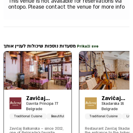
This venue is not available for reservations via
ontopo. Please contact the venue for more info
מסעדות נוספות שיכולות לעניין אותך
Prikaži sve
Zavičaj
Zavičaj
Balkanska
Skadarlija
Gavrila Principa 77
Skadarska 18
Belgrade
Belgrade
Traditional Cuisine
Beautiful garden
Traditional Cuisine
Live
Zavičaj Balkanska – since 2012,
Restaurant Zavičaj Skadarlij
one of Belgrade’s favorite
the entrance to the bohem