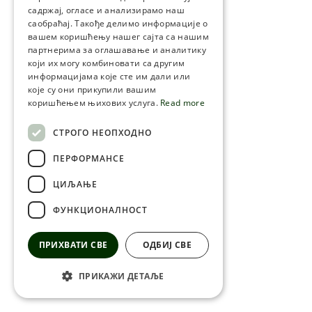
садржај, огласе и анализирамо наш
SERBIA
саобраћај. Такође делимо информације о
HEBREW
вашем коришћењу нашег сајта са нашим
партнерима за оглашавање и аналитику
RUSSIAN
који их могу комбиновати са другим
информацијама које сте им дали или
CROATIAN
које су они прикупили вашим
коришћењем њихових услуга.
Read more
SERBIAN-2
СТРОГО НЕОПХОДНО
ПЕРФОРМАНСЕ
ЦИЉАЊЕ
ФУНКЦИОНАЛНОСТ
ПРИХВАТИ СВЕ
ОДБИЈ СВЕ
ПРИКАЖИ ДЕТАЉЕ