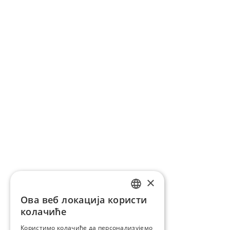
×
Ова веб локација користи
ENGLISH
колачиће
ROMANIAN
Користимо колачиће да персонализујемо