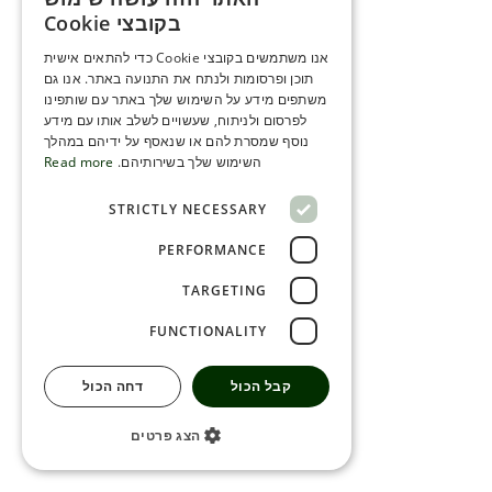
ENGLISH
בקובצי Cookie
ROMANIAN
אנו משתמשים בקובצי Cookie כדי להתאים אישית
תוכן ופרסומות ולנתח את התנועה באתר. אנו גם
SERBIA
משתפים מידע על השימוש שלך באתר עם שותפינו
HEBREW
לפרסום ולניתוח, שעשויים לשלב אותו עם מידע
נוסף שמסרת להם או שנאסף על ידיהם במהלך
RUSSIAN
השימוש שלך בשירותיהם.
Read more
CROATIAN
STRICTLY NECESSARY
SERBIAN-2
PERFORMANCE
TARGETING
FUNCTIONALITY
קבל הכול
דחה הכול
הצג פרטים