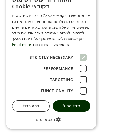
ENGLISH
בקובצי Cookie
ROMANIAN
אנו משתמשים בקובצי Cookie כדי להתאים אישית
תוכן ופרסומות ולנתח את התנועה באתר. אנו גם
SERBIA
משתפים מידע על השימוש שלך באתר עם שותפינו
HEBREW
לפרסום ולניתוח, שעשויים לשלב אותו עם מידע
נוסף שמסרת להם או שנאסף על ידיהם במהלך
RUSSIAN
השימוש שלך בשירותיהם.
Read more
CROATIAN
STRICTLY NECESSARY
SERBIAN-2
PERFORMANCE
TARGETING
FUNCTIONALITY
קבל הכול
דחה הכול
הצג פרטים