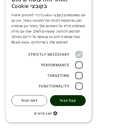
ENGLISH
בקובצי Cookie
ROMANIAN
אנו משתמשים בקובצי Cookie כדי להתאים אישית
תוכן ופרסומות ולנתח את התנועה באתר. אנו גם
SERBIA
משתפים מידע על השימוש שלך באתר עם שותפינו
HEBREW
לפרסום ולניתוח, שעשויים לשלב אותו עם מידע
נוסף שמסרת להם או שנאסף על ידיהם במהלך
RUSSIAN
השימוש שלך בשירותיהם.
Read more
CROATIAN
STRICTLY NECESSARY
SERBIAN-2
PERFORMANCE
TARGETING
FUNCTIONALITY
קבל הכול
דחה הכול
הצג פרטים