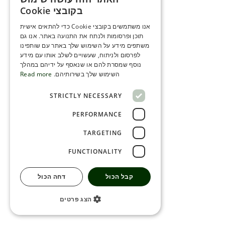
ENGLISH
בקובצי Cookie
ROMANIAN
אנו משתמשים בקובצי Cookie כדי להתאים אישית
תוכן ופרסומות ולנתח את התנועה באתר. אנו גם
SERBIA
משתפים מידע על השימוש שלך באתר עם שותפינו
HEBREW
לפרסום ולניתוח, שעשויים לשלב אותו עם מידע
נוסף שמסרת להם או שנאסף על ידיהם במהלך
RUSSIAN
השימוש שלך בשירותיהם.
Read more
CROATIAN
STRICTLY NECESSARY
SERBIAN-2
PERFORMANCE
TARGETING
FUNCTIONALITY
קבל הכול
דחה הכול
הצג פרטים