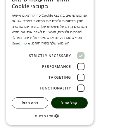
ENGLISH
בקובצי Cookie
ROMANIAN
אנו משתמשים בקובצי Cookie כדי להתאים אישית
תוכן ופרסומות ולנתח את התנועה באתר. אנו גם
SERBIA
משתפים מידע על השימוש שלך באתר עם שותפינו
HEBREW
לפרסום ולניתוח, שעשויים לשלב אותו עם מידע
נוסף שמסרת להם או שנאסף על ידיהם במהלך
RUSSIAN
השימוש שלך בשירותיהם.
Read more
CROATIAN
STRICTLY NECESSARY
SERBIAN-2
PERFORMANCE
TARGETING
FUNCTIONALITY
קבל הכול
דחה הכול
הצג פרטים