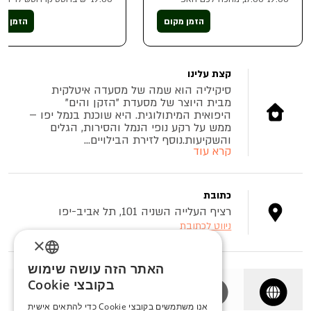
האוור בבלה אוסטריה, של 20%
האוור עם 20% הנחה על התפריט
הנחה על תפריט האוכל והאלכוהול
הזמן מקום
הזמן מק
קצת עלינו
סיקיליה הוא שמה של מסעדה איטלקית
מבית היוצר של מסעדת "הזקן והים"
היפואית המיתולוגית. היא שוכנת בנמל יפו –
ממש על רקע נופי הנמל והסירות, הגלים
והשקיעות.נוסף לזירת הבילויים...
קרא עוד
כתובת
רציף העלייה השניה 101, תל אביב-יפו
ניווט לכתובת
×
האתר הזה עושה שימוש
ENGLISH
בקובצי Cookie
ROMANIAN
אנו משתמשים בקובצי Cookie כדי להתאים אישית