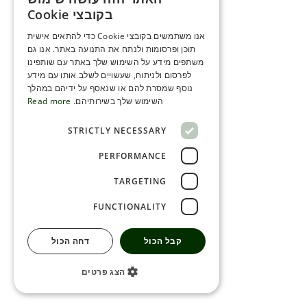
ENGLISH
בקובצי Cookie
ROMANIAN
אנו משתמשים בקובצי Cookie כדי להתאים אישית
תוכן ופרסומות ולנתח את התנועה באתר. אנו גם
SERBIA
משתפים מידע על השימוש שלך באתר עם שותפינו
HEBREW
לפרסום ולניתוח, שעשויים לשלב אותו עם מידע
נוסף שמסרת להם או שנאסף על ידיהם במהלך
RUSSIAN
השימוש שלך בשירותיהם.
Read more
CROATIAN
STRICTLY NECESSARY
SERBIAN-2
PERFORMANCE
TARGETING
FUNCTIONALITY
קבל הכול
דחה הכול
הצג פרטים