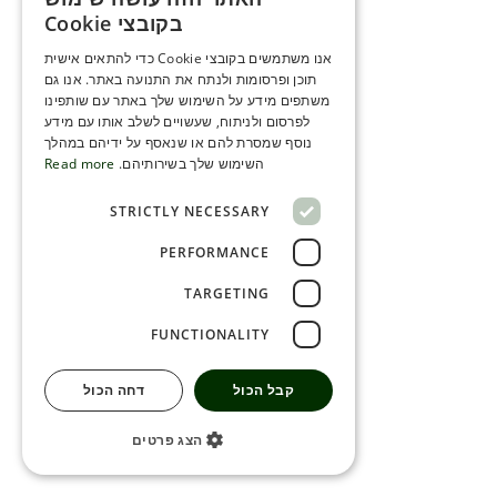
ENGLISH
בקובצי Cookie
ROMANIAN
אנו משתמשים בקובצי Cookie כדי להתאים אישית
תוכן ופרסומות ולנתח את התנועה באתר. אנו גם
SERBIA
משתפים מידע על השימוש שלך באתר עם שותפינו
HEBREW
לפרסום ולניתוח, שעשויים לשלב אותו עם מידע
נוסף שמסרת להם או שנאסף על ידיהם במהלך
RUSSIAN
השימוש שלך בשירותיהם.
Read more
CROATIAN
STRICTLY NECESSARY
SERBIAN-2
PERFORMANCE
TARGETING
FUNCTIONALITY
קבל הכול
דחה הכול
הצג פרטים