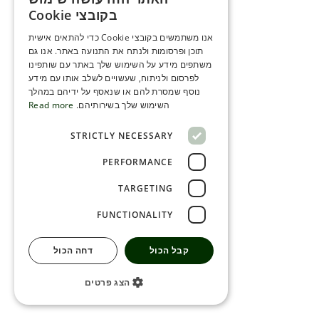
ENGLISH
בקובצי Cookie
ROMANIAN
אנו משתמשים בקובצי Cookie כדי להתאים אישית
תוכן ופרסומות ולנתח את התנועה באתר. אנו גם
SERBIA
משתפים מידע על השימוש שלך באתר עם שותפינו
HEBREW
לפרסום ולניתוח, שעשויים לשלב אותו עם מידע
נוסף שמסרת להם או שנאסף על ידיהם במהלך
RUSSIAN
השימוש שלך בשירותיהם.
Read more
CROATIAN
STRICTLY NECESSARY
SERBIAN-2
PERFORMANCE
TARGETING
FUNCTIONALITY
קבל הכול
דחה הכול
הצג פרטים