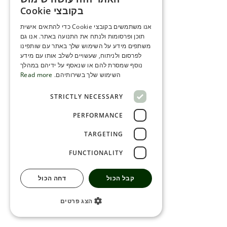
ENGLISH
בקובצי Cookie
ROMANIAN
אנו משתמשים בקובצי Cookie כדי להתאים אישית
תוכן ופרסומות ולנתח את התנועה באתר. אנו גם
SERBIA
משתפים מידע על השימוש שלך באתר עם שותפינו
HEBREW
לפרסום ולניתוח, שעשויים לשלב אותו עם מידע
נוסף שמסרת להם או שנאסף על ידיהם במהלך
RUSSIAN
השימוש שלך בשירותיהם.
Read more
CROATIAN
STRICTLY NECESSARY
SERBIAN-2
PERFORMANCE
TARGETING
FUNCTIONALITY
קבל הכול
דחה הכול
הצג פרטים