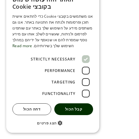
ENGLISH
בקובצי Cookie
ROMANIAN
אנו משתמשים בקובצי Cookie כדי להתאים אישית
תוכן ופרסומות ולנתח את התנועה באתר. אנו גם
SERBIA
משתפים מידע על השימוש שלך באתר עם שותפינו
HEBREW
לפרסום ולניתוח, שעשויים לשלב אותו עם מידע
נוסף שמסרת להם או שנאסף על ידיהם במהלך
RUSSIAN
השימוש שלך בשירותיהם.
Read more
CROATIAN
STRICTLY NECESSARY
SERBIAN-2
PERFORMANCE
TARGETING
FUNCTIONALITY
קבל הכול
דחה הכול
הצג פרטים