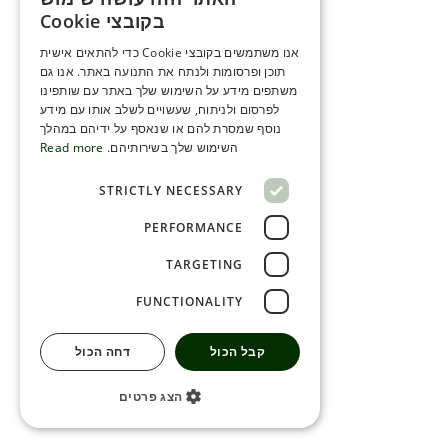
ENGLISH
בקובצי Cookie
ROMANIAN
אנו משתמשים בקובצי Cookie כדי להתאים אישית
תוכן ופרסומות ולנתח את התנועה באתר. אנו גם
SERBIA
משתפים מידע על השימוש שלך באתר עם שותפינו
HEBREW
לפרסום ולניתוח, שעשויים לשלב אותו עם מידע
נוסף שמסרת להם או שנאסף על ידיהם במהלך
RUSSIAN
השימוש שלך בשירותיהם.
Read more
CROATIAN
STRICTLY NECESSARY
SERBIAN-2
PERFORMANCE
TARGETING
FUNCTIONALITY
קבל הכול
דחה הכול
הצג פרטים