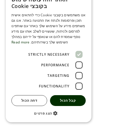
ENGLISH
בקובצי Cookie
ROMANIAN
אנו משתמשים בקובצי Cookie כדי להתאים אישית
תוכן ופרסומות ולנתח את התנועה באתר. אנו גם
SERBIA
משתפים מידע על השימוש שלך באתר עם שותפינו
HEBREW
לפרסום ולניתוח, שעשויים לשלב אותו עם מידע
נוסף שמסרת להם או שנאסף על ידיהם במהלך
RUSSIAN
השימוש שלך בשירותיהם.
Read more
CROATIAN
STRICTLY NECESSARY
SERBIAN-2
PERFORMANCE
TARGETING
FUNCTIONALITY
קבל הכול
דחה הכול
הצג פרטים