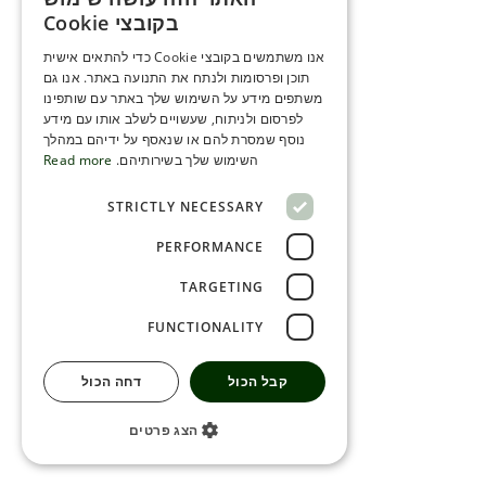
ENGLISH
בקובצי Cookie
ROMANIAN
אנו משתמשים בקובצי Cookie כדי להתאים אישית
תוכן ופרסומות ולנתח את התנועה באתר. אנו גם
SERBIA
משתפים מידע על השימוש שלך באתר עם שותפינו
HEBREW
לפרסום ולניתוח, שעשויים לשלב אותו עם מידע
נוסף שמסרת להם או שנאסף על ידיהם במהלך
RUSSIAN
השימוש שלך בשירותיהם.
Read more
CROATIAN
STRICTLY NECESSARY
SERBIAN-2
PERFORMANCE
TARGETING
FUNCTIONALITY
קבל הכול
דחה הכול
הצג פרטים