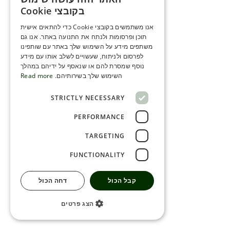
ENGLISH
בקובצי Cookie
ROMANIAN
אנו משתמשים בקובצי Cookie כדי להתאים אישית
תוכן ופרסומות ולנתח את התנועה באתר. אנו גם
SERBIA
משתפים מידע על השימוש שלך באתר עם שותפינו
HEBREW
לפרסום ולניתוח, שעשויים לשלב אותו עם מידע
נוסף שמסרת להם או שנאסף על ידיהם במהלך
RUSSIAN
השימוש שלך בשירותיהם.
Read more
CROATIAN
STRICTLY NECESSARY
SERBIAN-2
PERFORMANCE
TARGETING
FUNCTIONALITY
קבל הכול
דחה הכול
הצג פרטים