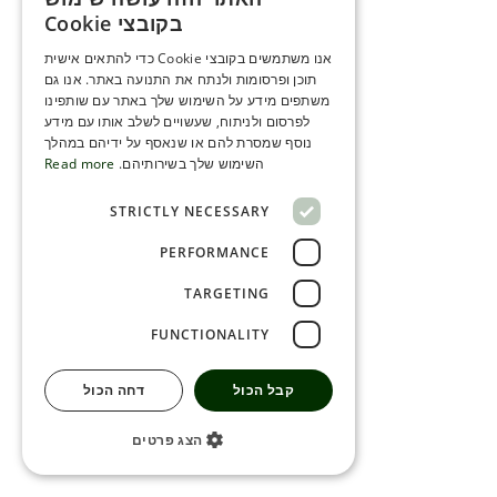
ENGLISH
בקובצי Cookie
ROMANIAN
אנו משתמשים בקובצי Cookie כדי להתאים אישית
תוכן ופרסומות ולנתח את התנועה באתר. אנו גם
SERBIA
משתפים מידע על השימוש שלך באתר עם שותפינו
HEBREW
לפרסום ולניתוח, שעשויים לשלב אותו עם מידע
נוסף שמסרת להם או שנאסף על ידיהם במהלך
RUSSIAN
השימוש שלך בשירותיהם.
Read more
CROATIAN
STRICTLY NECESSARY
SERBIAN-2
PERFORMANCE
TARGETING
FUNCTIONALITY
קבל הכול
דחה הכול
הצג פרטים