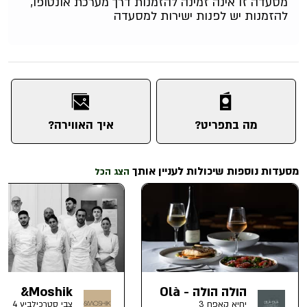
מסעדה זו אינה זמינה להזמנות דרך מערכת אונטופו,
להזמנות יש לפנות ישירות למסעדה
מה בתפריט?
איך האווירה?
מסעדות נוספות שיכולות לעניין אותך
הצג הכל
הולה הולה - Olà
Moshik&
- Olà
יחיא קאפח 3
צבי סטרכילביץ 4