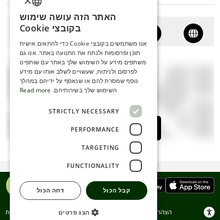
×
האתר הזה עושה שימוש
ENGLISH
בקובצי Cookie
ROMANIAN
אנו משתמשים בקובצי Cookie כדי להתאים אישית
תוכן ופרסומות ולנתח את התנועה באתר. אנו גם
SERBIA
משתפים מידע על השימוש שלך באתר עם שותפינו
HEBREW
לפרסום ולניתוח, שעשויים לשלב אותו עם מידע
נוסף שמסרת להם או שנאסף על ידיהם במהלך
RUSSIAN
השימוש שלך בשירותיהם.
Read more
CROATIAN
STRICTLY NECESSARY
SERBIAN-2
לחצו כאן לצפייה במפה
PERFORMANCE
TARGETING
FUNCTIONALITY
קבל הכול
דחה הכול
הצהרת נגישות
תנאי שימוש
הצהרת פרטיות
הצג פרטים