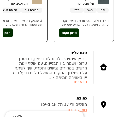
תל אביב-יפו
תל אביב-יפו
שף
כשר
חלבי
מסעדת שף
ארוחת טעימות
הולה הולה, מסעדתו של השף שקד
& מושיק של שף מושיק רוט מזמי
פחימה, מציעה לכם תפריט עסקיות
את הסועד לחוויה אינטימית,
מיוחד בימים שני עד חמישי בין 12:00-
המבוססת על שנות נדודים בין יב
17:00 ב-109 שקלים לאדם
ותרבויות וכעת - השיבה הביתה,
הזמן מקום
הזמן מק
בארוחת טעימות מיוחדת לאורך
השבוע
קצת עלינו
בר יין אינטימי בלב נחלת בנימין, בבוסתן
טרופי ושמח בין הבניינים, עם אוסף יינות
מרשים במחירים נגישים ותפריט שף לשתף
על השולחן. המקום המושלם לשבת על כוס
יין באווירה חמימה - ...
קרא עוד
כתובת
מונטיפיורי 17, תל אביב-יפו
ניווט לכתובת