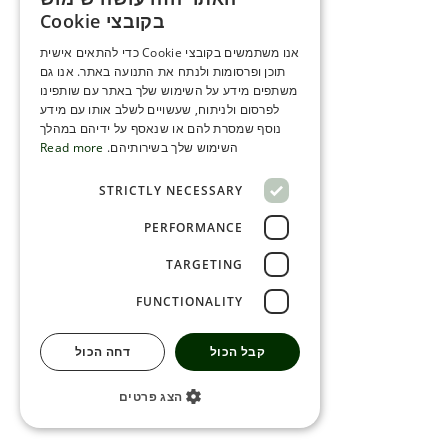
ENGLISH
בקובצי Cookie
ROMANIAN
אנו משתמשים בקובצי Cookie כדי להתאים אישית
תוכן ופרסומות ולנתח את התנועה באתר. אנו גם
SERBIA
משתפים מידע על השימוש שלך באתר עם שותפינו
HEBREW
לפרסום ולניתוח, שעשויים לשלב אותו עם מידע
נוסף שמסרת להם או שנאסף על ידיהם במהלך
RUSSIAN
השימוש שלך בשירותיהם.
Read more
CROATIAN
STRICTLY NECESSARY
SERBIAN-2
PERFORMANCE
TARGETING
FUNCTIONALITY
קבל הכול
דחה הכול
הצג פרטים