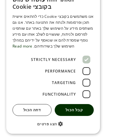
ENGLISH
בקובצי Cookie
ROMANIAN
אנו משתמשים בקובצי Cookie כדי להתאים אישית
תוכן ופרסומות ולנתח את התנועה באתר. אנו גם
SERBIA
משתפים מידע על השימוש שלך באתר עם שותפינו
HEBREW
לפרסום ולניתוח, שעשויים לשלב אותו עם מידע
נוסף שמסרת להם או שנאסף על ידיהם במהלך
RUSSIAN
השימוש שלך בשירותיהם.
Read more
CROATIAN
STRICTLY NECESSARY
SERBIAN-2
PERFORMANCE
TARGETING
FUNCTIONALITY
קבל הכול
דחה הכול
הצג פרטים