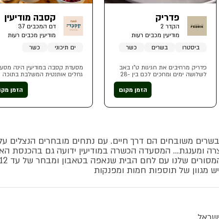
פדריק
קסבה מודיעין
הקדר 2
דם המכבים 37
מודיעין מכבים רעות
מודיעין מכבים רעות
ביסטרו
בשרים
כשר
ים תיכוני
כשר
פדריק מרחיבים את חגיגות ט"ו באב
מסעדת קסבה במודיעין הינה מסע
לשלושה ימים ומחכים לכם בין 28-
גחלים אותנטית המשלבת בתוכה
30 ביולי עם תפריט ספיישלים לכבוד
מסורת ירושלמית רבת שנים, חום
יום האהבה
משפחתי וטעמים של בית לצד
הזמן מקום
הזמן מקו
חדשנות קולינרית. המסעדה כשרה
בהשגחת הרבנות מודיעין
סעדת גריל 443, בשרים משובחים הם דרך חיים. עם נתחים מובחרים הנצלי
רה ומענגת… המסעדה הכשרה במודיעין ידועה גם בהכנסת הא
ש מגוון של תוספות חמות ומפנקות
ישראל