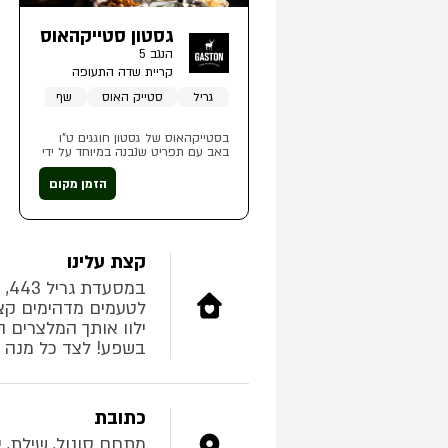
גסטון סטייקהאוס
הנגב 5
קריית שדה התעופה
גריל
סטייק האוס
שף
בסטייקהאוס של גסטון חוגגים ט"ו
באב עם תפריט שנבנה במיוחד על ידי
השף אייל בבקוב ויוגש בימים שלישי
עד חמישי 28-30 ביולי
הזמן מקום
קצת עלינו
במ
לטעמים מדהימים קצ
בשפע! לצד כל מנה י
כתובת
מתחם סונול, שילת, 