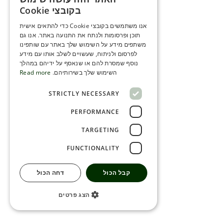
ENGLISH
בקובצי Cookie
ROMANIAN
אנו משתמשים בקובצי Cookie כדי להתאים אישית
תוכן ופרסומות ולנתח את התנועה באתר. אנו גם
SERBIA
משתפים מידע על השימוש שלך באתר עם שותפינו
HEBREW
לפרסום ולניתוח, שעשויים לשלב אותו עם מידע
נוסף שמסרת להם או שנאסף על ידיהם במהלך
RUSSIAN
השימוש שלך בשירותיהם.
Read more
CROATIAN
STRICTLY NECESSARY
SERBIAN-2
PERFORMANCE
TARGETING
FUNCTIONALITY
קבל הכול
דחה הכול
הצג פרטים